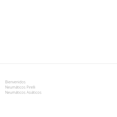
Bienvenidos
Neumáticos Pirelli
Neumáticos Asiáticos
Imagenes
Servicios del Automotor
Contacto